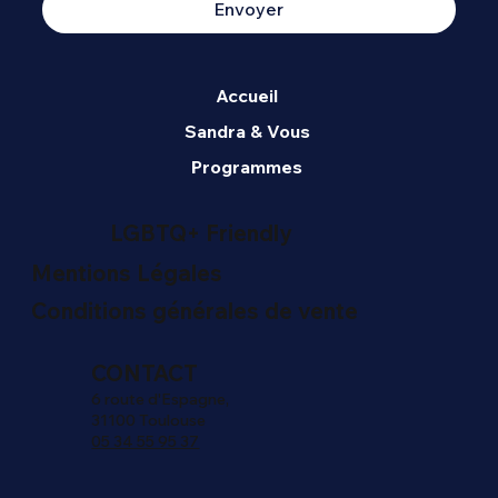
Envoyer
Accueil
Sandra & Vous
Programmes
LGBTQ+ Friendly
Mentions Légales
Conditions générales de vente
CONTACT
6 route d'Espagne,
31100 Toulouse
05 34 55 95 37