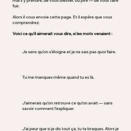
mal s'y prendre, de vous blesser, ou pire — de vous faire
fuir.
Alors il vous envoie cette page. Et il espère que vous
comprendrez.
Voici ce qu'il aimerait vous dire, si les mots venaient :
Je sens qu'on s'éloigne et je ne sais pas quoi faire.
Tu me manques même quand tu es là.
J'aimerais qu'on retrouve ce qu'on avait — sans
savoir comment l'expliquer.
J'ai peur que si je dis tout ça, tu te braques. Alors je