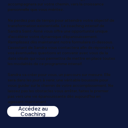
accompagnera sur votre chemin, vers la croissance
personnelle que vous méritez.
Ne perdez pas de temps pour atteindre votre objectif de
transformation existentielle. Le coaching intensif de
Sandra Saint-Aimé vous offre une opportunité unique
d'accélérer votre dynamique d’épanouissement.
Remplissez dès maintenant notre formulaire ci-dessous.
L’assistant de Sandra vous contactera afin de répondre à
vos éventuelles questions et convenir avec vous de la
date idéale qui vous permettra de mettre en place toutes
les modalités de ce programme intensif.
Sandra va créer pour vous, un parcours sur mesure. Elle
sera dans les jours à venir, une véritable boussole pour
vous guider sur le chemin de votre accomplissement. Ne
laissez pas les obstacles vous arrêter, faites le premier
pas vers une vie épanouissante dès aujourd'hui en
agissant maintenant.
Accédez au
Coaching