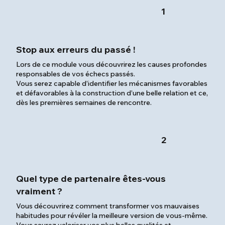
Anne Christe
1
Stop aux erreurs du passé !
Lors de ce module vous découvrirez les causes profondes
responsables de vos échecs passés.
Vous serez capable d’identifier les mécanismes favorables
et défavorables à la construction d’une belle relation et ce,
dès les premières semaines de rencontre.
2
Quel type de partenaire êtes-vous
vraiment ?
Vous découvrirez comment transformer vos mauvaises
habitudes pour révéler la meilleure version de vous-même.
Vous saurez valoriser vos plus belles qualités et