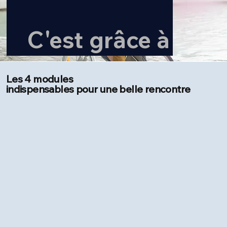
C'est grâce à vous 
rencontre la fem
Les 4 modules
indispensables pour une belle rencontre
vie, j’ai fait exac
que vous recom
dans votre progra
marche.