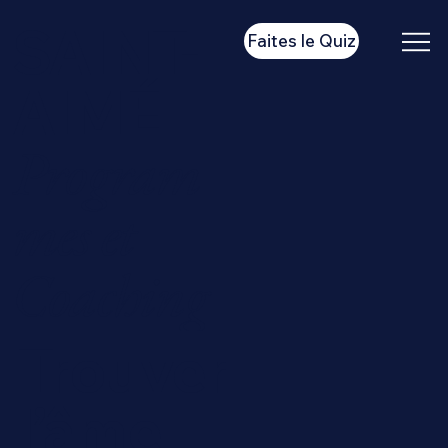
SAINT-
Faites le Quiz
AIMÉ
Program
mes et
Coaching
Trouver
l’âme