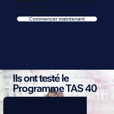
débloque"
durant lequel elle répondra à
toutes vos questions
✓
Un
programme
LGBTQ+ Friendly
Commencer maintenant
Ils ont testé le
Programme TAS 40