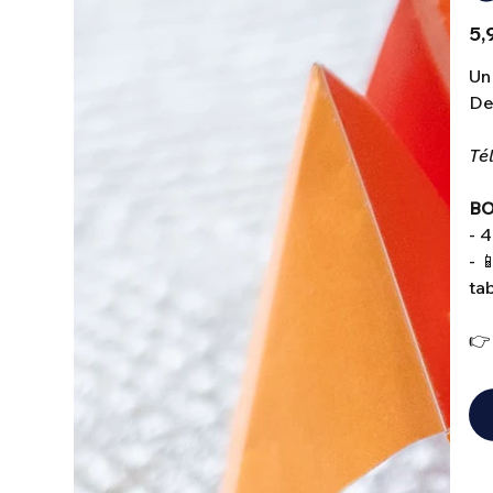
Prix
5,
Un
Des
Tél
BO
- 4
- 
ta
👉 