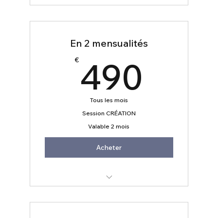
Pour débuter votre activité
Pour affiner votre stratégie de
En 2 mensualités
lancement
490
490
€
Formule règlement mensuel sur 2 mois
Tous les mois
Session CRÉATION
Valable 2 mois
Acheter
Pour un coaching avant de commencer
votre activité