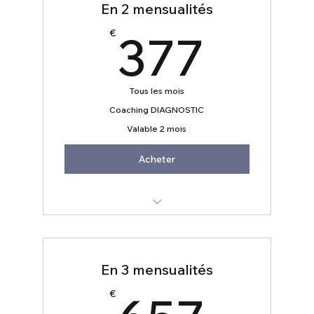
En 2 mensualités
377
377
€
Tous les mois
Coaching DIAGNOSTIC
Valable 2 mois
Acheter
Une session exclusive avec Sandra
SAINT-AIMÉ
En 3 mensualités
657
€