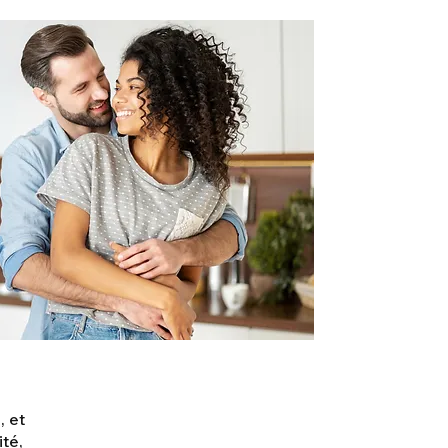
, et
ité,