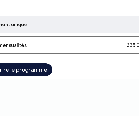
ment unique
mensualités
335,
rre le programme