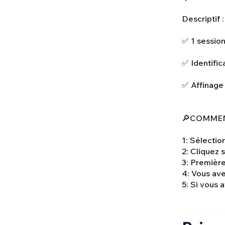
Descriptif :
✅ 1 sessio
✅ Identifi
✅ Affinage
🔎COMMEN
1: Sélecti
2: Cliquez
3: Première
4: Vous ave
5: Si vous