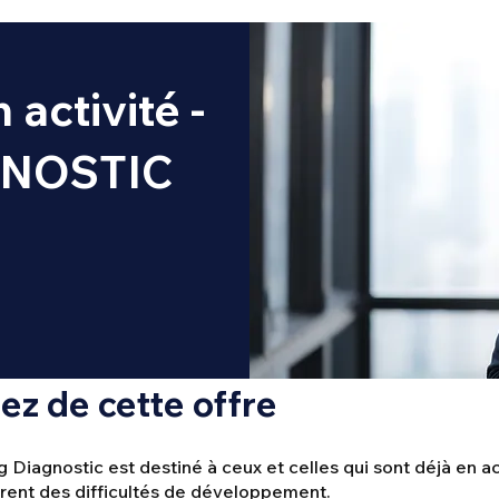
activité -
GNOSTIC
tez de cette offre
 Diagnostic est destiné à ceux et celles qui sont déjà en act
rent des difficultés de développement.