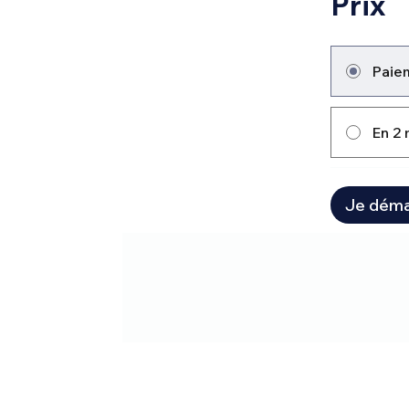
Prix
Paie
En 2 
Je déma